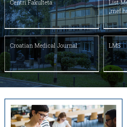
Centri Fakulteta
List M
„mef.hr
Croatian Medical Journal
LMS