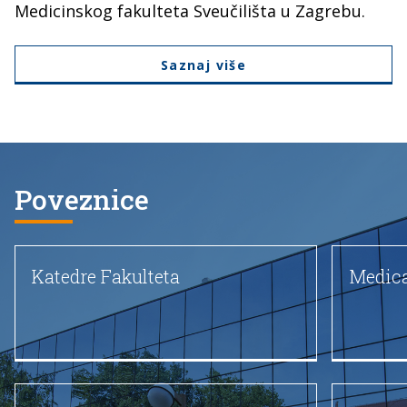
Medicinskog fakulteta Sveučilišta u Zagrebu.
Saznaj više
Poveznice
Katedre Fakulteta
Medica